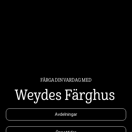
FÄRGA DIN VARDAG MED
Weydes Färghus
Avdelningar