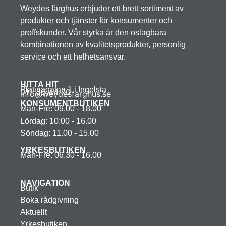
Weydes färghus erbjuder ett brett sortiment av
produkter och tjänster för konsumenter och
proffskunder. Vår styrka är den oslagbara
kombinationen av kvalitetsprodukter, personlig
service och ett helhetsansvar.
HITTA HIT
Platinagatan 1 i Ingelsta
011-36 44 70
info@weydesfarghus.se
KONSUMENTBUTIKEN
Mån-Fre: 09.00 - 18.00
Lördag: 10:00 - 16.00
Söndag: 11.00 - 15.00
YRKESBUTIKEN
Mån-Fre: 06.30 - 16.00
NAVIGATION
Butik
Boka rådgivning
Aktuellt
Yrkesbutiken